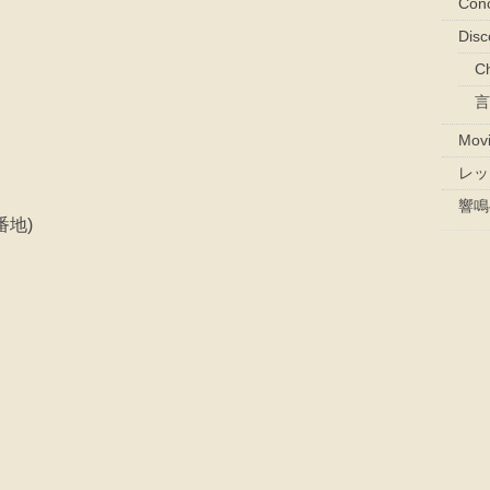
Con
Dis
Ch
言
Mov
レッ
響鳴
番地)