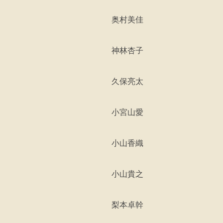
奥村美佳
神林杏子
久保亮太
小宮山愛
小山香織
小山貴之
梨本卓幹