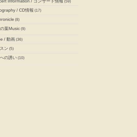
cert Information / コンサート情報
(59)
cography / CD情報
(17)
ronicle
(8)
の葉Music
(9)
ie / 動画
(36)
スン
(5)
への誘い
(10)