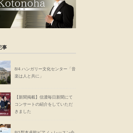
記事
8/4 ハンガリー文化センター「音
楽は人と共に」
【新聞掲載】信濃毎日新聞にて
コンサートの紹介をしていただ
きました
8/1梨本卓幹ピアノ・レッスン会