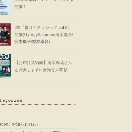
開催！
8/2『響け！クラシック vol.2』
開催(GyörgySalamon/清水陽介/
宮本慶子/梨本卓幹)
【お届け芸術館】清水舞花さん
と演奏しますat善光寺大本願
tegories
mation / お知らせ
(128)