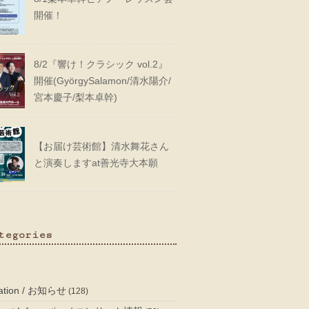
開催！
8/2『響け！クラシック vol.2』
開催(GyörgySalamon/清水陽介/
宮本慶子/梨本卓幹)
【お届け芸術館】清水舞花さん
と演奏しますat善光寺大本願
tegories
mation / お知らせ
(128)