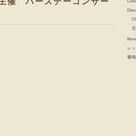
主催 バースデーコンサー
Con
Dis
Ch
言
Mov
レッ
響鳴