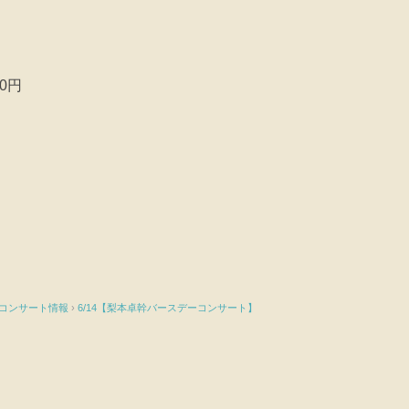
0円
on / コンサート情報
›
6/14【梨本卓幹バースデーコンサート】