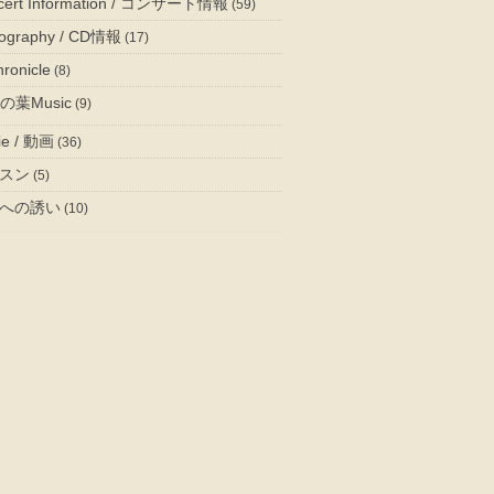
cert Information / コンサート情報
(59)
cography / CD情報
(17)
ronicle
(8)
の葉Music
(9)
ie / 動画
(36)
スン
(5)
への誘い
(10)