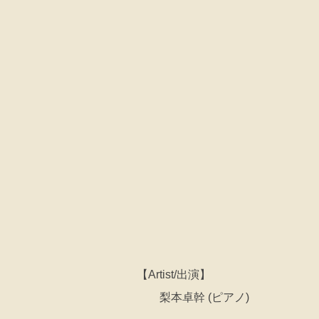
【Artist/出演】
梨本卓幹 (ピアノ)