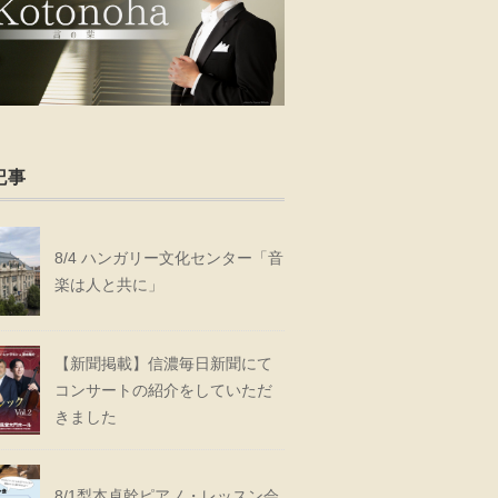
記事
8/4 ハンガリー文化センター「音
楽は人と共に」
【新聞掲載】信濃毎日新聞にて
コンサートの紹介をしていただ
きました
8/1梨本卓幹ピアノ・レッスン会