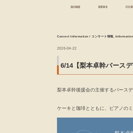
HOME
NEWS
CON
Concert Information / コンサート情報
,
Informati
2026-04-22
6/14【梨本卓幹バース
梨本卓幹後援会の主催するバースデ
ケーキと珈琲とともに、ピアノのミ