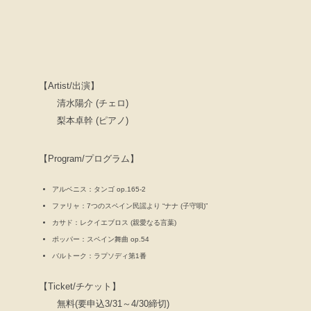
【Artist/出演】
清水陽介 (チェロ)
梨本卓幹 (ピアノ)
【Program/プログラム】
アルベニス：タンゴ op.165-2
ファリャ：7つのスペイン民謡より “ナナ (子守唄)”
カサド：レクイエブロス (親愛なる言葉)
ポッパー：スペイン舞曲 op.54
バルトーク：ラプソディ第1番
【Ticket/チケット】
無料(要申込3/31～4/30締切)