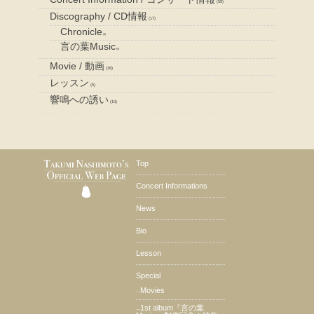
(59)
Discography / CD情報
(17)
Chronicle
(8)
言の葉Music
(9)
Movie / 動画
(36)
レッスン
(5)
響鳴への誘い
(10)
Top
Concert Informations
News
Bio
Lesson
Special
Movies
––
1st album『言の葉
––