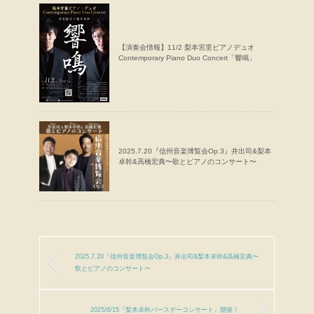
【演奏会情報】11/2 梨本宮里ピアノデュオ
Contemporary Piano Duo Concert「響鳴」
2025.7.20『信州音楽博覧会Op.3』井出司&梨本
卓幹&高橋宏典〜歌とピアノのコンサート〜
2025.7.20『信州音楽博覧会Op.3』井出司&梨本卓幹&高橋宏典〜
歌とピアノのコンサート〜
2025/6/15『梨本卓幹バースデーコンサート』開催！