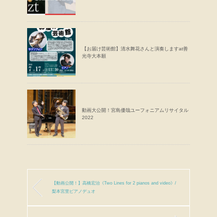
【お届け芸術館】清水舞花さんと演奏しますat善
光寺大本願
動画大公開！宮島優哉ユーフォニアムリサイタル
2022
【動画公開！】高橋宏治《Two Lines for 2 pianos and video》/
梨本宮里ピアノデュオ