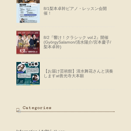
8/1梨本卓幹ピアノ・レッスン会開
催！
8/2『響け！クラシック vol.2』開催
(GyörgySalamon/清水陽介/宮本慶子/
梨本卓幹)
【お届け芸術館】清水舞花さんと演奏
しますat善光寺大本願
Categories