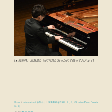
(▲演奏時、別角度からの写真があったので貼っておきます)
›
›
Home
Information / お知らせ
演奏動画を投稿しました《Scriabin Piano Sonata
No.2》