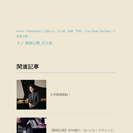
›
›
Home
Information / お知らせ
川上統：組曲「甲殻」/ Trio Roppi YouTubeにて
動画公開！
タグ:
動画公開
,
川上統
関連記事
大学勤務開始！
【動画公開】全50曲の「まいにち！クラシック」