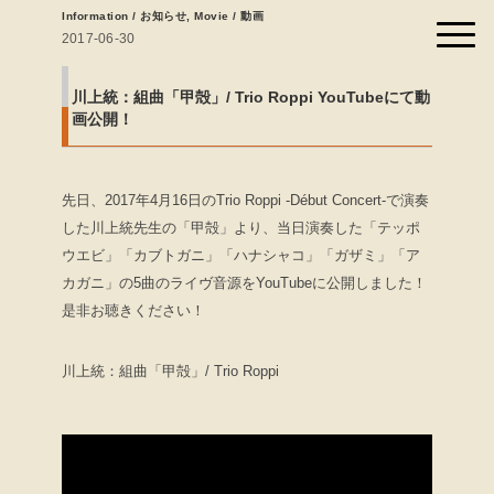
Information / お知らせ
,
Movie / 動画
2017-06-30
川上統：組曲「甲殻」/ Trio Roppi YouTubeにて動
画公開！
先日、2017年4月16日のTrio Roppi -Début Concert-で演奏
した川上統先生の「甲殻」より、当日演奏した「テッポ
ウエビ」「カブトガニ」「ハナシャコ」「ガザミ」「ア
カガニ」の5曲のライヴ音源をYouTubeに公開しました！
是非お聴きください！
川上統：組曲「甲殻」/ Trio Roppi