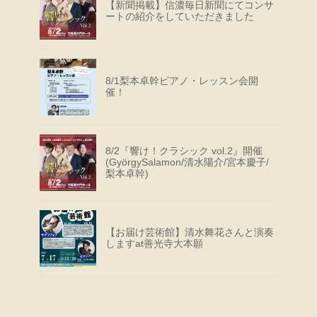
【新聞掲載】信濃毎日新聞にてコンサ
ートの紹介をしていただきました
8/1梨本卓幹ピアノ・レッスン会開
催！
8/2『響け！クラシック vol.2』開催
(GyörgySalamon/清水陽介/宮本慶子/
梨本卓幹)
【お届け芸術館】清水舞花さんと演奏
しますat善光寺大本願