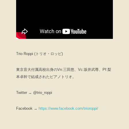
Trio Roppi (トリオ・ロッピ)
東京音大付属高校出身のVn:三田悠、Vc:坂井武尊、Pf:梨
本卓幹で結成されたピアノトリオ。
Twitter → @trio_roppi
Facebook →
https://www.facebook.com/trioroppi/