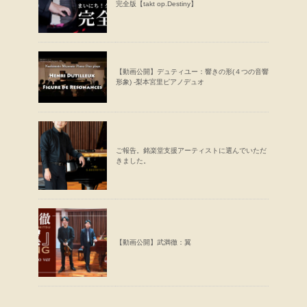
完全版【takt op.Destiny】
【動画公開】デュティユー：響きの形(４つの音響
形象) -梨本宮里ピアノデュオ
ご報告。銘楽堂支援アーティストに選んでいただ
きました。
【動画公開】武満徹：翼