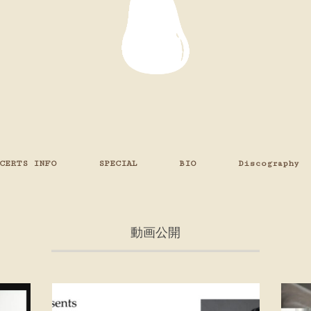
CERTS INFO
SPECIAL
BIO
Discography
動画公開