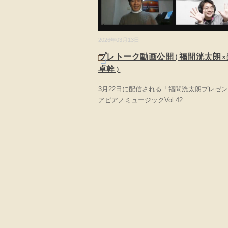
2026年03月13日
プレトーク動画公開(福間洸太朗×
卓幹)
3月22日に配信される「福間洸太朗プレゼ
アピアノミュージックVol.42
...