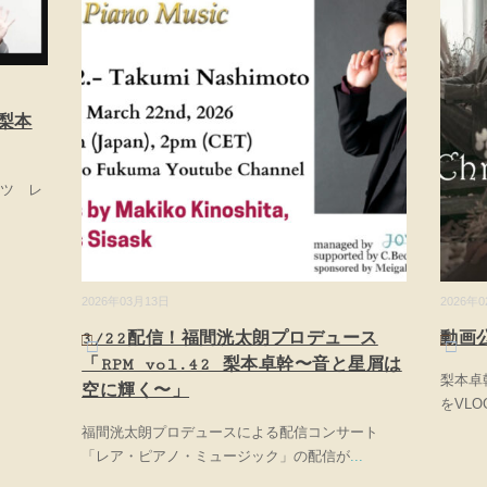
梨本
ンツ レ
2026年03月13日
2026年
3/22配信！福間洸太朗プロデュース
動画
「RPM vol.42 梨本卓幹〜音と星屑は
梨本卓幹
空に輝く〜」
をVL
福間洸太朗プロデュースによる配信コンサート
「レア・ピアノ・ミュージック」の配信が
...