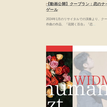
【動画公開】クープラン：恋のナ
ゲール
2024年1月のリサイタルでの演奏より、ク
作曲の作品、『花開く百合』『恋
...