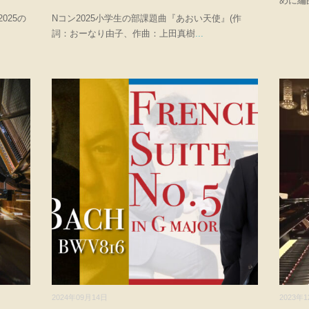
めに編
025の
Nコン2025小学生の部課題曲『あおい天使』(作
詞：おーなり由子、作曲：上田真樹
...
2024年09月14日
2023年