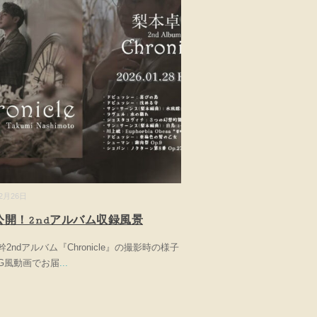
02月26日
公開！2ndアルバム収録風景
2ndアルバム『Chronicle』の撮影時の様子
OG風動画でお届
...