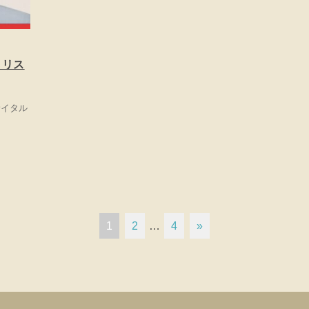
=リス
サイタル
1
2
…
4
»