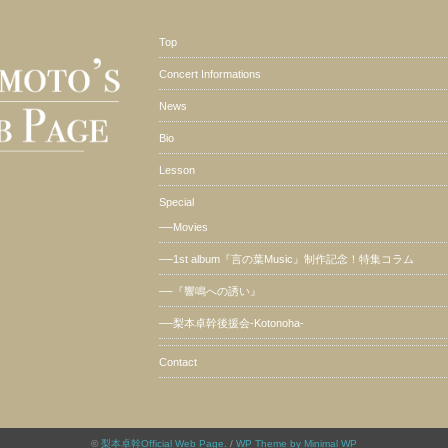
Top
Concert Informations
News
Bio
Lesson
Special
––
Movies
––
1st album『言の葉Music』制作記念！特集コラム
––
『響鳴への誘い』
––
梨本卓幹後援会-Kotonoha-
Contact
©
梨本卓幹Official Web Page
. /
WP Theme by Minimal WP